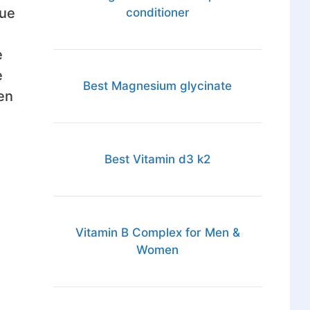
que
conditioner
e
e
Best Magnesium glycinate
en
Best Vitamin d3 k2
Vitamin B Complex for Men &
Women