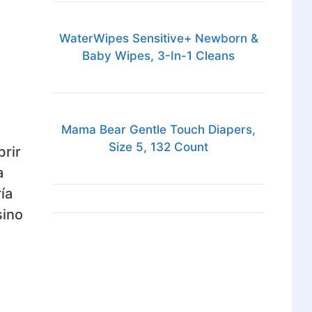
WaterWipes Sensitive+ Newborn &
Baby Wipes, 3-In-1 Cleans
Mama Bear Gentle Touch Diapers,
Size 5, 132 Count
brir
a
ía
sino