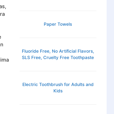
as,
ra
Paper Towels
e
e
un
Fluoride Free, No Artificial Flavors,
SLS Free, Cruelty Free Toothpaste
xima
Electric Toothbrush for Adults and
Kids