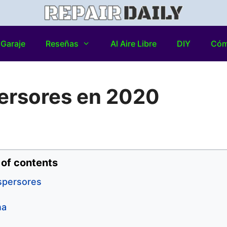
Garaje
Reseñas
Al Aire Libre
DIY
Có
ersores en 2020
 of contents
spersores
na