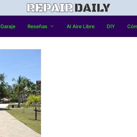
Garaje
Reseñas
Al Aire Libre
DIY
Có