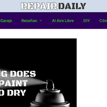
Garaje
Reseñas
Al Aire Libre
DIY
Có