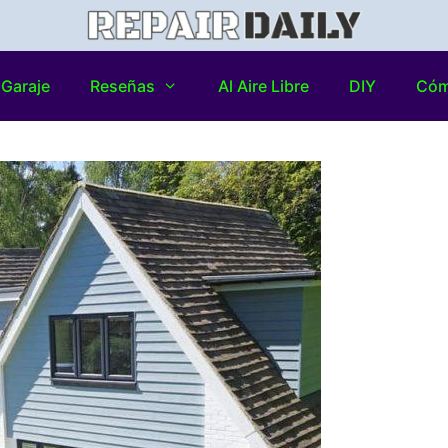
Garaje
Reseñas
Al Aire Libre
DIY
Có