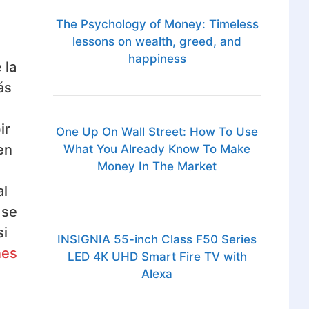
The Psychology of Money: Timeless
lessons on wealth, greed, and
happiness
 la
ás
ir
One Up On Wall Street: How To Use
en
What You Already Know To Make
Money In The Market
l
al
 se
si
INSIGNIA 55-inch Class F50 Series
nes
LED 4K UHD Smart Fire TV with
Alexa