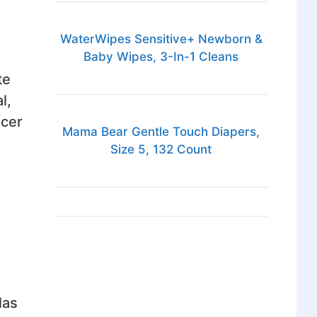
WaterWipes Sensitive+ Newborn &
Baby Wipes, 3-In-1 Cleans
te
l,
acer
Mama Bear Gentle Touch Diapers,
Size 5, 132 Count
las