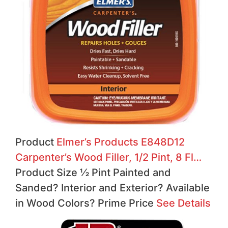
Product
Elmer’s Products E848D12
Carpenter’s Wood Filler, 1/2 Pint, 8 Fl…
Product Size ½ Pint Painted and
Sanded?
Interior and Exterior?
Available
in Wood Colors?
Prime
Price
See Details