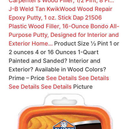
Carpenter’s Wood Filler, 1/2 Pint, 8 Fl…
J-B Weld Tan KwikWood Wood Repair
Epoxy Putty, 1 oz. Stick
Dap 21506
Plastic Wood Filler, 16-Ounce
Bondo All-
Purpose Putty, Designed for Interior and
Exterior Home…
Product Size ½ Pint 1 or
2 ounces 4 or 16 Ounces 1-Quart
Painted and Sanded?
Interior and
Exterior?
Available in Wood Colors?
Prime
–
Price
See Details
See Details
See Details
See Details
Picture