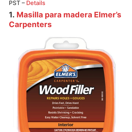
PST –
Details
1.
Masilla para madera Elmer’s
Carpenters