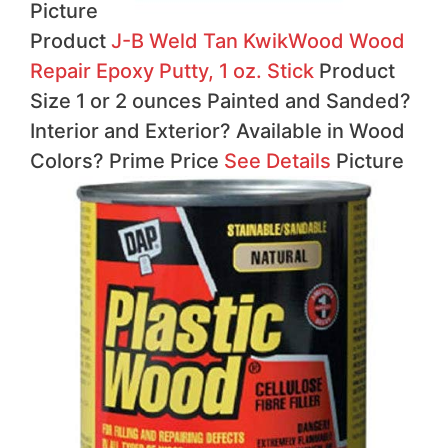
Picture
Product
J-B Weld Tan KwikWood Wood
Repair Epoxy Putty, 1 oz. Stick
Product
Size 1 or 2 ounces Painted and Sanded?
Interior and Exterior?
Available in Wood
Colors?
Prime
Price
See Details
Picture