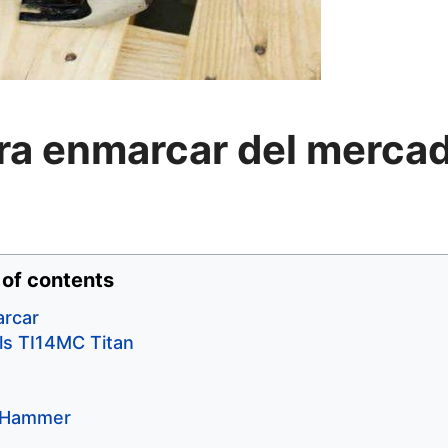
ara enmarcar del merca
 of contents
arcar
ols TI14MC Titan
g Hammer