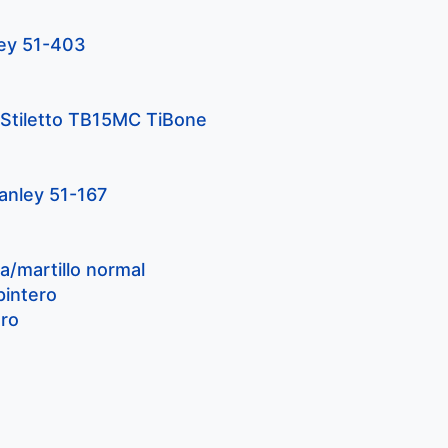
ley 51-403
– Stiletto TB15MC TiBone
tanley 51-167
ña/martillo normal
pintero
ero