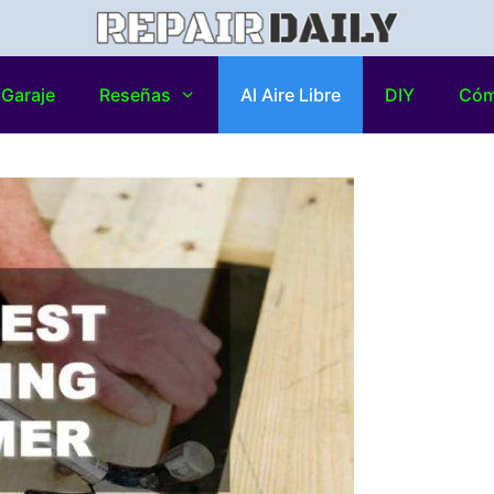
Garaje
Reseñas
Al Aire Libre
DIY
Có