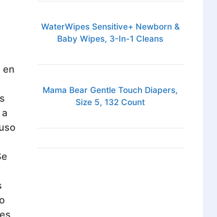
WaterWipes Sensitive+ Newborn &
Baby Wipes, 3-In-1 Cleans
 en
Mama Bear Gentle Touch Diapers,
s
Size 5, 132 Count
 a
luso
Se
s
o
 es