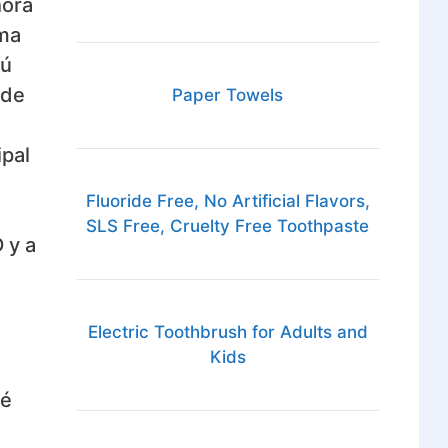
hora
rma
bú
 de
Paper Towels
ipal
Fluoride Free, No Artificial Flavors,
SLS Free, Cruelty Free Toothpaste
 y a
Electric Toothbrush for Adults and
Kids
ué