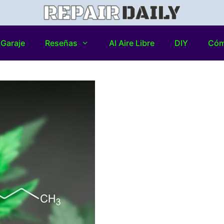
Garaje
Reseñas
Al Aire Libre
DIY
Có