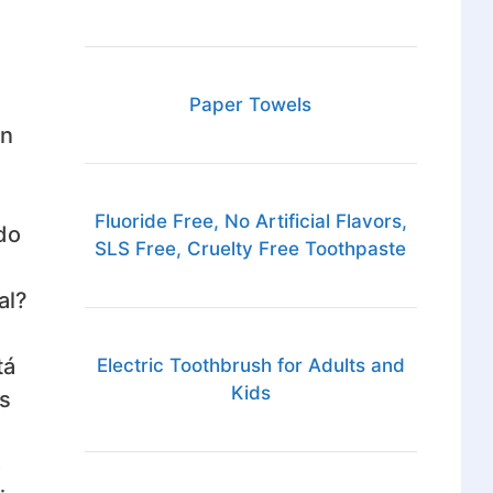
Paper Towels
un
Fluoride Free, No Artificial Flavors,
do
SLS Free, Cruelty Free Toothpaste
al?
tá
Electric Toothbrush for Adults and
Kids
es
o