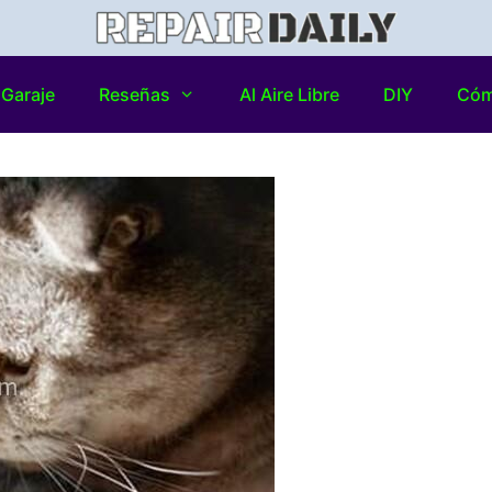
Garaje
Reseñas
Al Aire Libre
DIY
Có