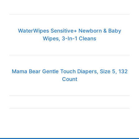
Count
Compras
Quiénes somos
Trabaje con nosotros
Sitemap
Contratistas
Blogs
Contacto
© 2026 RepairDaily.com
• Creado con
GeneratePress
English
(
Inglés
)
Español