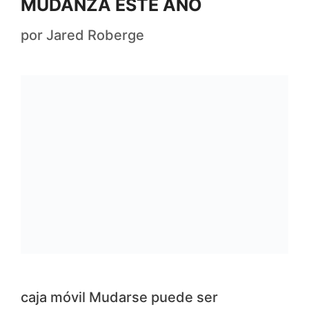
MUDANZA ESTE AÑO
por
Jared Roberge
caja móvil Mudarse puede ser
emocionante o deprimente. Una cosa es
segura: nunca es fácil. Las tareas de
mudanza incluyen embalar los bienes,
cargarlos, transportarlos y luego
descargarlos. La idea de contratar a
profesionales de la mudanza puede
parecer una tarea innecesaria. Puede
que tenga dudas sobre si serán