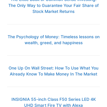
One Up On Wall Street: How To Use What You
Already Know To Make Money In The Market
INSIGNIA 55-inch Class F50 Series LED 4K
UHD Smart Fire TV with Alexa
WaterWipes Sensitive+ Newborn & Baby
Wipes, 3-In-1 Cleans
Mama Bear Gentle Touch Diapers, Size 5, 132