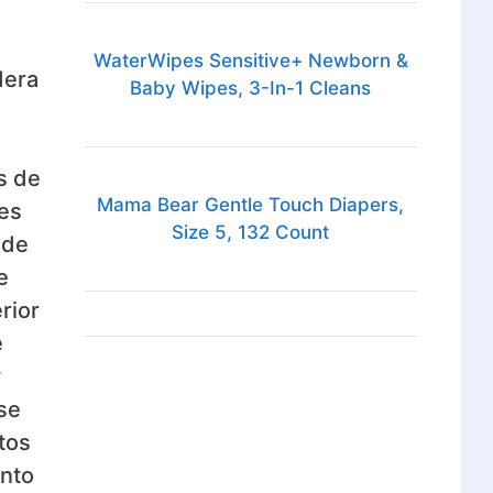
WaterWipes Sensitive+ Newborn &
dera
Baby Wipes, 3-In-1 Cleans
s de
Mama Bear Gentle Touch Diapers,
les
Size 5, 132 Count
ede
e
rior
e
y
se
tos
ento