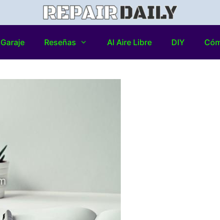
Garaje
Reseñas
Al Aire Libre
DIY
Có