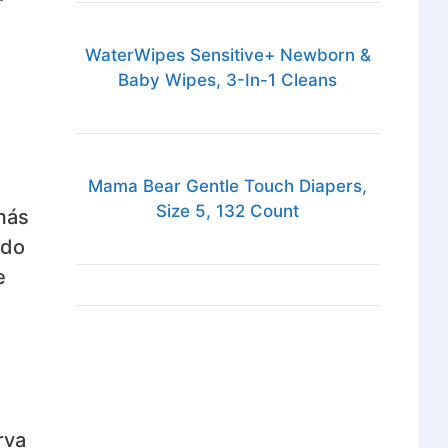
WaterWipes Sensitive+ Newborn &
Baby Wipes, 3-In-1 Cleans
Mama Bear Gentle Touch Diapers,
Size 5, 132 Count
más
ndo
e
rva