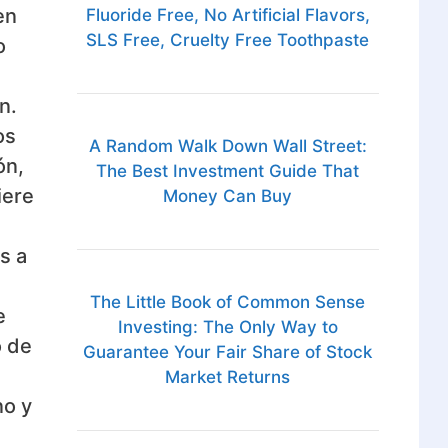
en
Fluoride Free, No Artificial Flavors,
SLS Free, Cruelty Free Toothpaste
o
n.
os
A Random Walk Down Wall Street:
ón,
The Best Investment Guide That
iere
Money Can Buy
s a
The Little Book of Common Sense
e
Investing: The Only Way to
o de
Guarantee Your Fair Share of Stock
Market Returns
no y