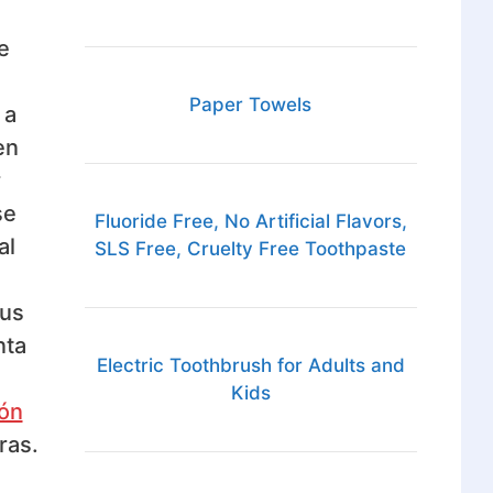
e
Paper Towels
 a
en
r
se
Fluoride Free, No Artificial Flavors,
al
SLS Free, Cruelty Free Toothpaste
sus
nta
Electric Toothbrush for Adults and
Kids
ión
ras.