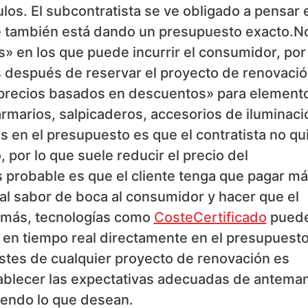
ulos. El subcontratista se ve obligado a pensar 
e también está dando un presupuesto exacto.N
s» en los que puede incurrir el consumidor, por
s después de reservar el proyecto de renovació
n «precios basados en descuentos» para element
rmarios, salpicaderos, accesorios de iluminaci
s en el presupuesto es que el contratista no qu
por lo que suele reducir el precio del
s probable es que el cliente tenga que pagar má
mal sabor de boca al consumidor y hacer que el
 más, tecnologías como
CosteCertificado
pued
s en tiempo real directamente en el presupuest
stes de cualquier proyecto de renovación es
ablecer las expectativas adecuadas de antema
iendo lo que desean.