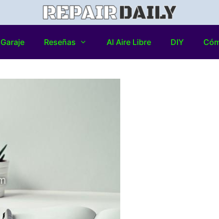
Garaje
Reseñas
Al Aire Libre
DIY
Có