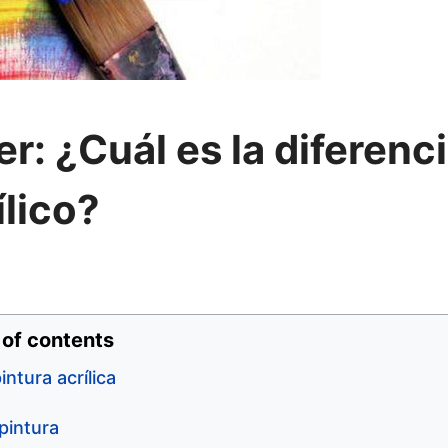
r: ¿Cuál es la diferenc
ílico?
 of contents
ntura acrílica
pintura