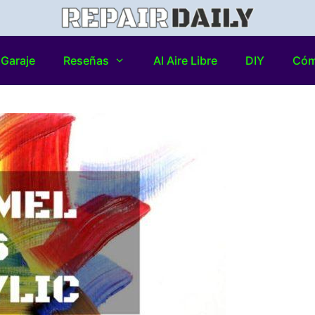
Garaje
Reseñas
Al Aire Libre
DIY
Có