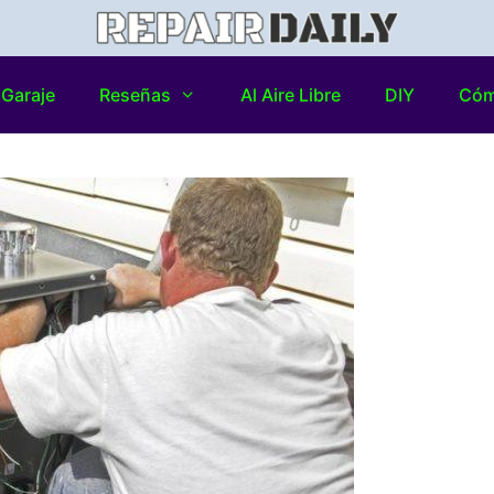
Garaje
Reseñas
Al Aire Libre
DIY
Có