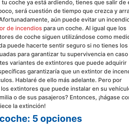
tu coche ya está ardiendo, tienes que salir de é
oco, será cuestión de tiempo que crezca y arr
e.Afortunadamente, aún puede evitar un incendi
tor de incendios
para un coche. Al igual que los
tintores de coche siguen utilizándose como medi
da puede hacerte sentir seguro si no tienes los
adas para garantizar tu supervivencia en caso
tes variantes de extintores que puede adquirir
specíficas garantizaría que un extintor de incen
culos. Hablaré de ello más adelante. Pero por
os extintores que puede instalar en su vehícul
milia o de sus pasajeros? Entonces, ¡hágase co
ece la extinción!
l coche: 5 opciones