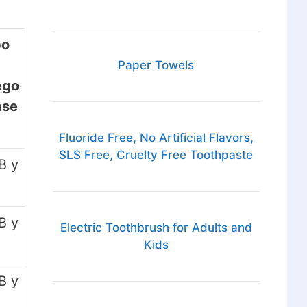
po
Paper Towels
ego
ase
Fluoride Free, No Artificial Flavors,
SLS Free, Cruelty Free Toothpaste
B y
B y
Electric Toothbrush for Adults and
Kids
B y