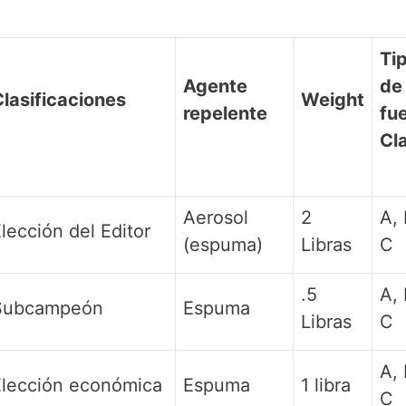
Ti
Agente
de
lasificaciones
Weight
repelente
fu
Cl
Aerosol
2
A, 
lección del Editor
(espuma)
Libras
C
.5
A, 
Subcampeón
Espuma
Libras
C
A, 
lección económica
Espuma
1 libra
C