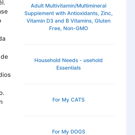
l.
Adult Multivitamin/Multimineral
ase
Supplement with Antioxidants, Zinc,
o
Vitamin D3 and B Vitamins, Gluten
Free, Non-GMO
da
 de
Household Needs - usehold
Essentials
dios
o.
For My CATS
n
For My DOGS