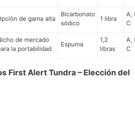
Bicarbonato
A, 
pción de gama alta
1 libra
sódico
C
Nicho de mercado
1,2
A, 
Espuma
ara la portabilidad
libras
C
os First Alert Tundra – Elección del