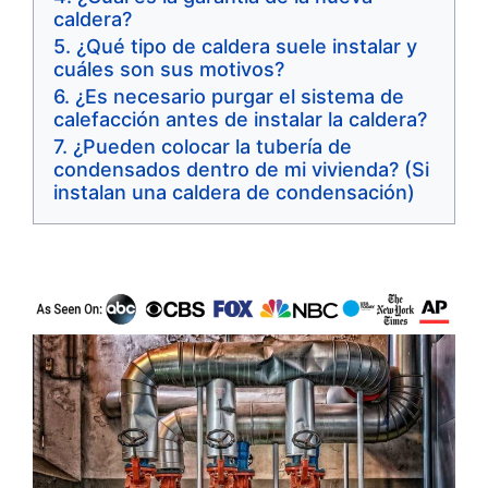
caldera?
¿Qué tipo de caldera suele instalar y
cuáles son sus motivos?
¿Es necesario purgar el sistema de
calefacción antes de instalar la caldera?
¿Pueden colocar la tubería de
condensados dentro de mi vivienda? (Si
instalan una caldera de condensación)