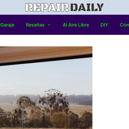
Garaje
Reseñas
Al Aire Libre
DIY
Có