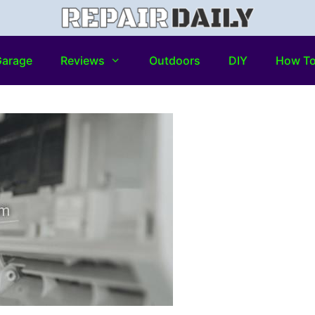
arage
Reviews
Outdoors
DIY
How T