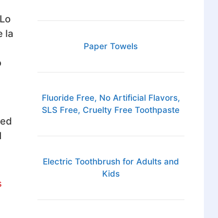
 Lo
 la
Paper Towels
o
Fluoride Free, No Artificial Flavors,
SLS Free, Cruelty Free Toothpaste
ted
d
Electric Toothbrush for Adults and
Kids
s